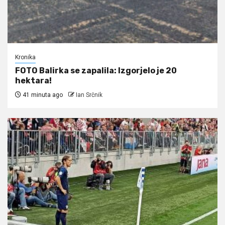
Kronika
FOTO Balirka se zapalila: Izgorjelo je 20
hektara!
41 minuta ago
Ian Srčnik