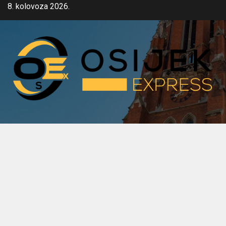
Skip
8. kolovoza 2026.
to
content