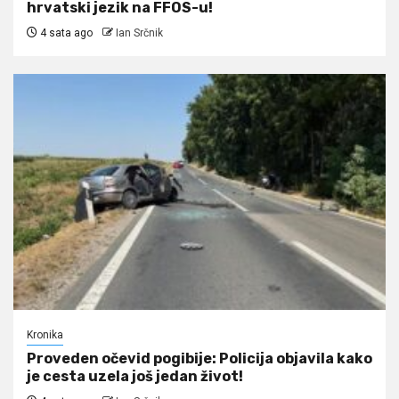
hrvatski jezik na FFOS-u!
4 sata ago
Ian Srčnik
Kronika
Proveden očevid pogibije: Policija objavila kako
je cesta uzela još jedan život!