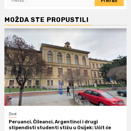
MOŽDA STE PROPUSTILI
Život
Peruanci, Čileanci, Argentinci i drugi
stipendisti studenti stižu u Osijek: Učit će