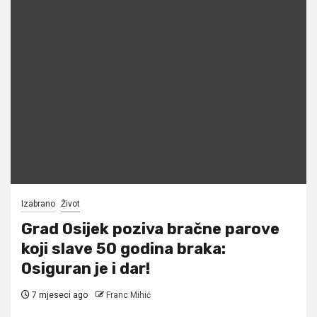
Izabrano
Život
Grad Osijek poziva bračne parove
koji slave 50 godina braka:
Osiguran je i dar!
7 mjeseci ago
Franc Mihić