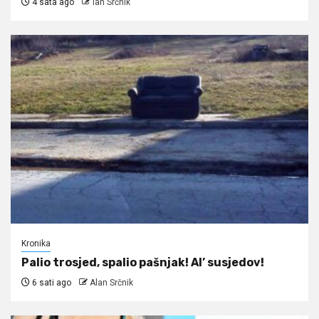
4 sata ago
Ian Srčnik
Kronika
Palio trosjed, spalio pašnjak! Al’ susjedov!
6 sati ago
Alan Srčnik