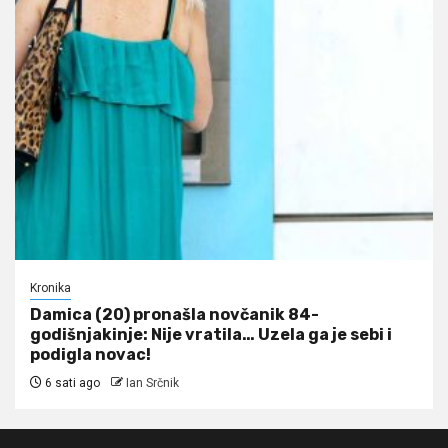
Kronika
Damica (20) pronašla novčanik 84-
godišnjakinje: Nije vratila… Uzela ga je sebi i
podigla novac!
6 sati ago
Ian Srčnik