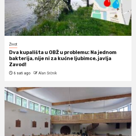
Život
Dva kupališta u OBŽ u problemu: Na jednom
bakterija, nije ni za kućne ljubimce, javlja
Zavod!
6 sati ago
Alan Srčnik