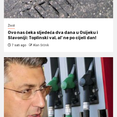
Život
Ovo nas čeka sljedeća dva dana u Osijeku i
Slavoniji: Toplinski val, al’ ne po cijeli dan!
7 sati ago
Alan Srčnik