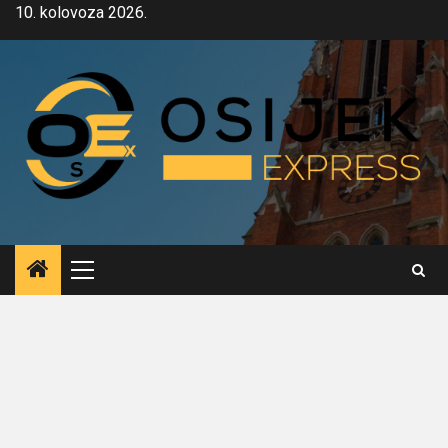
Skip
10. kolovoza 2026.
to
content
Primary
Menu