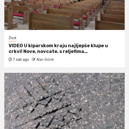
Život
VIDEO U kiparskom kraju najljepše klupe u
crkvi! Nove, novcate, s reljefima…
7 sati ago
Alan Srčnik