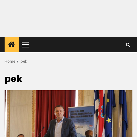
Primary
Menu
Home
pek
pek