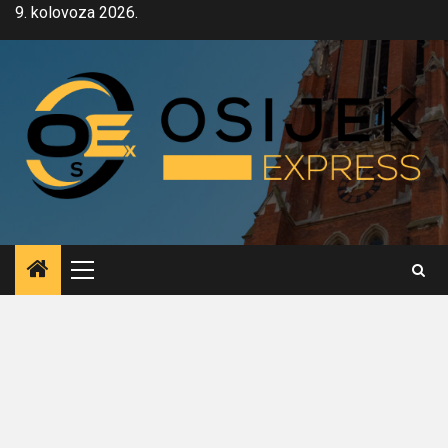
Skip
9. kolovoza 2026.
to
content
Primary
Menu