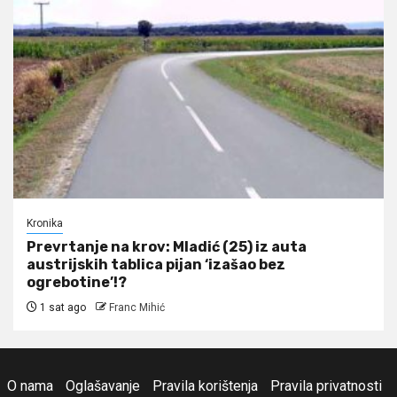
Kronika
Prevrtanje na krov: Mladić (25) iz auta
austrijskih tablica pijan ‘izašao bez
ogrebotine’!?
1 sat ago
Franc Mihić
O nama
Oglašavanje
Pravila korištenja
Pravila privatnosti