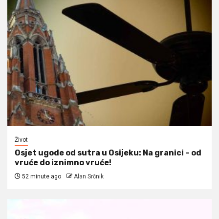
Život
Osjet ugode od sutra u Osijeku: Na granici – od
vruće do iznimno vruće!
52 minute ago
Alan Srčnik