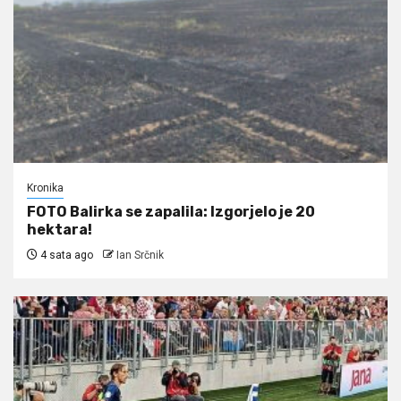
Kronika
FOTO Balirka se zapalila: Izgorjelo je 20
hektara!
4 sata ago
Ian Srčnik