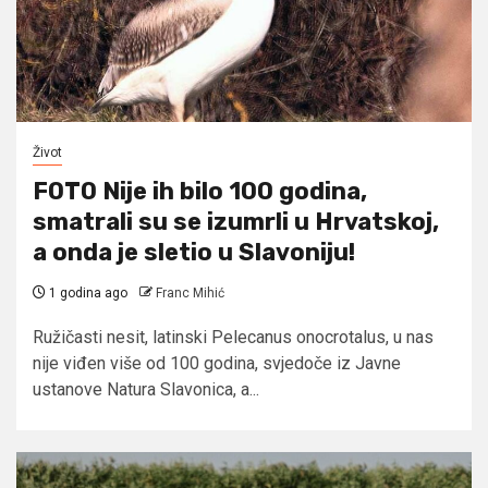
Život
FOTO Nije ih bilo 100 godina,
smatrali su se izumrli u Hrvatskoj,
a onda je sletio u Slavoniju!
1 godina ago
Franc Mihić
Ružičasti nesit, latinski Pelecanus onocrotalus, u nas
nije viđen više od 100 godina, svjedoče iz Javne
ustanove Natura Slavonica, a...