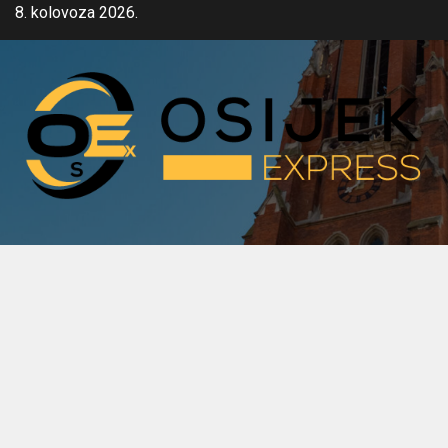
Skip
8. kolovoza 2026.
to
content