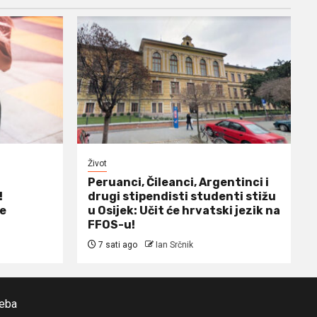
Život
Peruanci, Čileanci, Argentinci i
!
drugi stipendisti studenti stižu
ne
u Osijek: Učit će hrvatski jezik na
FFOS-u!
7 sati ago
Ian Srčnik
reba