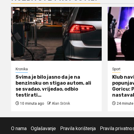
Kronika
Sport
Svima je bilo jasno da je na
Klub navi
benzinsku on stigao autom, ali
popunjav
se svađao, vrijeđao, odbio
Goricu: P
testirati…
nastavak
10 minuta ago
Alan Srčnik
24 minute
O nama
Oglašavanje
Pravila korištenja
Pravila privatnos