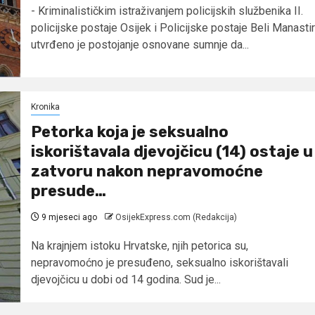
- Kriminalističkim istraživanjem policijskih službenika II.
policijske postaje Osijek i Policijske postaje Beli Manastir
utvrđeno je postojanje osnovane sumnje da...
Kronika
Petorka koja je seksualno
iskorištavala djevojčicu (14) ostaje u
zatvoru nakon nepravomoćne
presude…
9 mjeseci ago
OsijekExpress.com (Redakcija)
Na krajnjem istoku Hrvatske, njih petorica su,
nepravomoćno je presuđeno, seksualno iskorištavali
djevojčicu u dobi od 14 godina. Sud je...