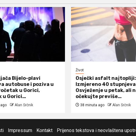
Život
jača Bijelo-plavi
Osječki asfalt najtopliji:
a autobuse i poziva u
Izmjereno 40 stupnjeva
očetak u Gorici,
Osvježenje u petak, ali 
 u Gorici…
očekujte previše…
 ago
Alan Srčnik
38 minuta ago
Alan Srčnik
ti
Impressum
Kontakt
Prijenos tekstova i neovlaštena upot