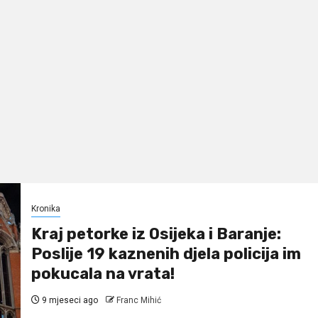
Kronika
Kraj petorke iz Osijeka i Baranje:
Poslije 19 kaznenih djela policija im
pokucala na vrata!
9 mjeseci ago
Franc Mihić