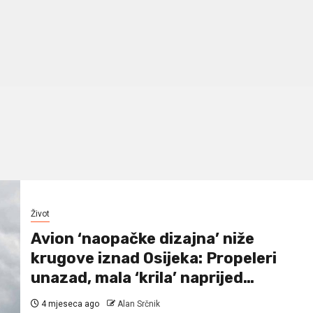
Život
Avion ‘naopačke dizajna’ niže
krugove iznad Osijeka: Propeleri
unazad, mala ‘krila’ naprijed…
4 mjeseca ago
Alan Srčnik