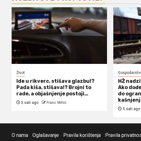
Život
Gospodarstv
Ide u rikverc, stišava glazbu!?
HŽ nadzi
Pada kiša, stišava!? Brojni to
Ako dođe
rade, a objašnjenje postoji…
do ogran
kašnjen
5 sati ago
Franc Mihić
5 sati ago
O nama
Oglašavanje
Pravila korištenja
Pravila privatnos