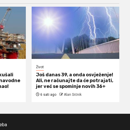
Život
kušali
Još danas 39, a onda osvježenje!
m navodne
Ali, ne računajte da će potrajati,
mao!
jer već se spominje novih 36+
6 sati ago
Alan Srčnik
reba