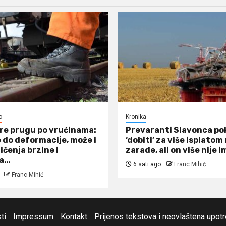
o
Kronika
re prugu po vrućinama:
Prevaranti Slavonca po
 do deformacije, može i
‘dobiti’ za više isplato
ičenja brzine i
zarade, ali on više nije i
ja…
6 sati ago
Franc Mihić
Franc Mihić
ti
Impressum
Kontakt
Prijenos tekstova i neovlaštena upot