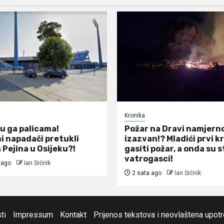
Kronika
su ga palicama!
Požar na Dravi namjern
i napadači pretukli
izazvan!? Mladići prvi k
 Pejina u Osijeku?!
gasiti požar, a onda su s
vatrogasci!
 ago
Ian Srčnik
2 sata ago
Ian Srčnik
ti
Impressum
Kontakt
Prijenos tekstova i neovlaštena upot