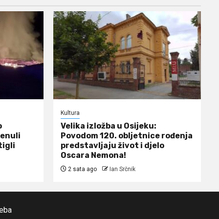
Kultura
o
Velika izložba u Osijeku:
renuli
Povodom 120. obljetnice rođenja
tigli
predstavljaju život i djelo
Oscara Nemona!
2 sata ago
Ian Srčnik
reba