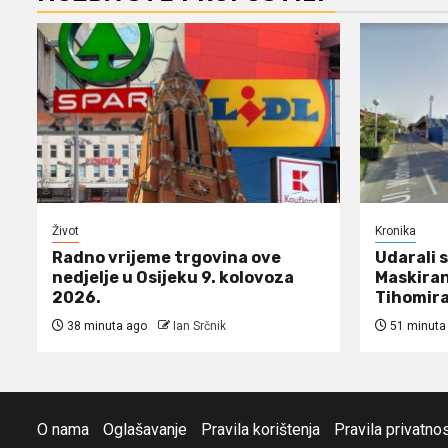
Život
Kronika
Radno vrijeme trgovina ove
Udarali 
nedjelje u Osijeku 9. kolovoza
Maskiran
2026.
Tihomira
38 minuta ago
Ian Srčnik
51 minuta
O nama
Oglašavanje
Pravila korištenja
Pravila privatnos