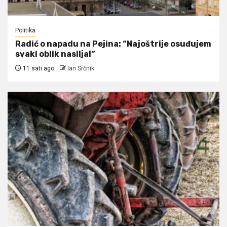
Politika
Radić o napadu na Pejina: “Najoštrije osuđujem
svaki oblik nasilja!”
11 sati ago
Ian Srčnik