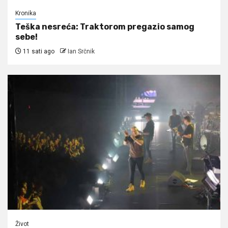
Kronika
Teška nesreća: Traktorom pregazio samog
sebe!
11 sati ago
Ian Srčnik
Život