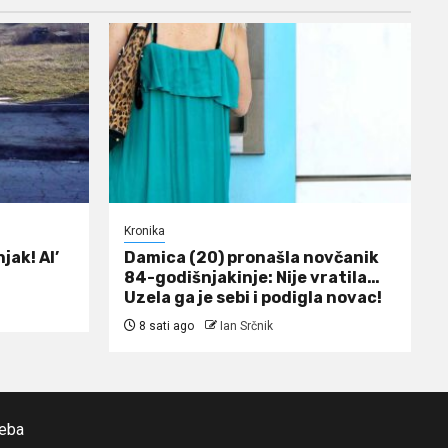
Kronika
jak! Al’
Damica (20) pronašla novčanik
84-godišnjakinje: Nije vratila…
Uzela ga je sebi i podigla novac!
8 sati ago
Ian Srčnik
reba