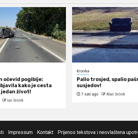
Kronika
 očevid pogibije:
Palio trosjed, spalio pašn
objavila kako je cesta
susjedov!
 jedan život!
7 sati ago
Alan Srčnik
Ian Srčnik
ti
Impressum
Kontakt
Prijenos tekstova i neovlaštena upot