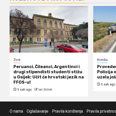
Život
Kronika
Peruanci, Čileanci, Argentinci i
Proveden
drugi stipendisti studenti stižu
Policija 
u Osijek: Učit će hrvatski jezik na
uzela još
FFOS-u!
5 sati ago
5 sati ago
Ian Srčnik
O nama
Oglašavanje
Pravila korištenja
Pravila privatnos