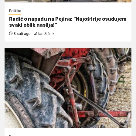
Politika
Radić o napadu na Pejina: “Najoštrije osuđujem
svaki oblik nasilja!”
8 sati ago
Ian Srčnik