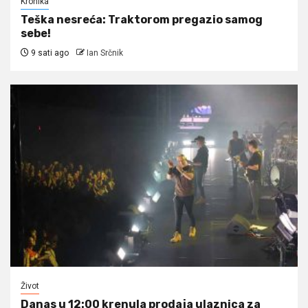
Kronika
Teška nesreća: Traktorom pregazio samog
sebe!
9 sati ago
Ian Srčnik
Život
Danas u 12:00 krenula prodaja ulaznica za