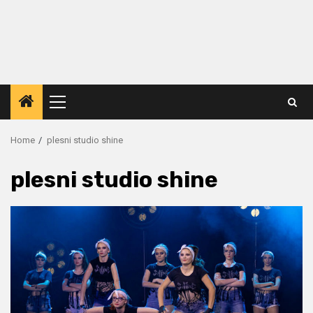
Primary
Menu
Home
plesni studio shine
plesni studio shine