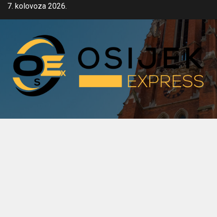
Skip
7. kolovoza 2026.
to
content