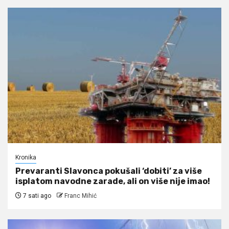
Kronika
Prevaranti Slavonca pokušali ‘dobiti’ za više
isplatom navodne zarade, ali on više nije imao!
7 sati ago
Franc Mihić