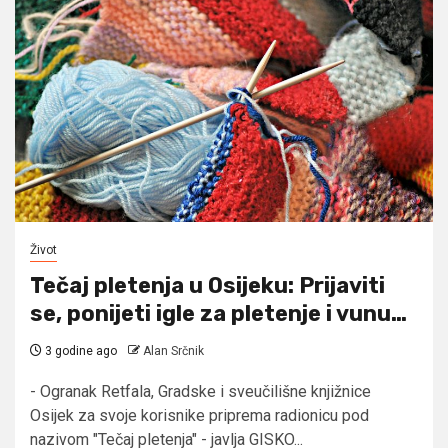
Život
Tečaj pletenja u Osijeku: Prijaviti
se, ponijeti igle za pletenje i vunu…
3 godine ago
Alan Srčnik
- Ogranak Retfala, Gradske i sveučilišne knjižnice
Osijek za svoje korisnike priprema radionicu pod
nazivom "Tečaj pletenja" - javlja GISKO...