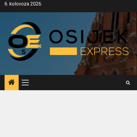
Skip
6. kolovoza 2026.
to
content
Primary
Menu