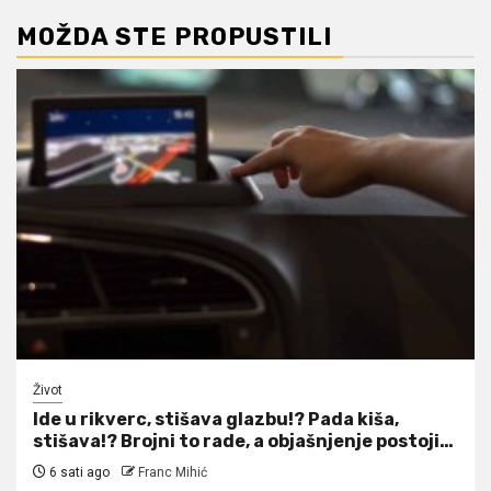
MOŽDA STE PROPUSTILI
Život
Ide u rikverc, stišava glazbu!? Pada kiša,
stišava!? Brojni to rade, a objašnjenje postoji…
6 sati ago
Franc Mihić