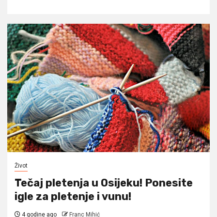
Život
Tečaj pletenja u Osijeku! Ponesite
igle za pletenje i vunu!
4 godine ago
Franc Mihić