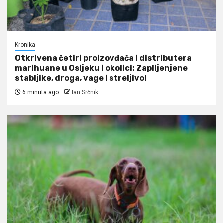
Kronika
Otkrivena četiri proizovđača i distributera
marihuane u Osijeku i okolici: Zaplijenjene
stabljike, droga, vage i streljivo!
6 minuta ago
Ian Srčnik