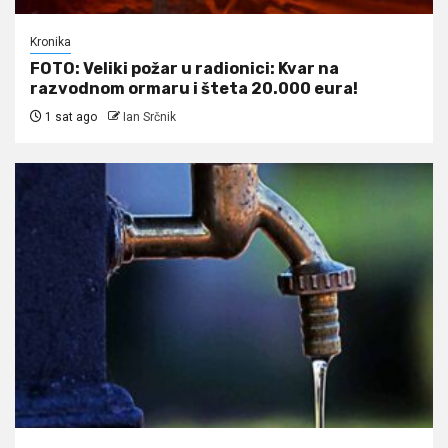
Kronika
FOTO: Veliki požar u radionici: Kvar na
razvodnom ormaru i šteta 20.000 eura!
1 sat ago
Ian Srčnik