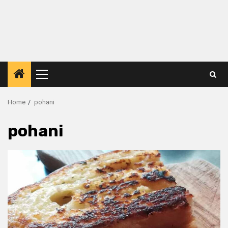
Primary
Menu
Home
pohani
pohani