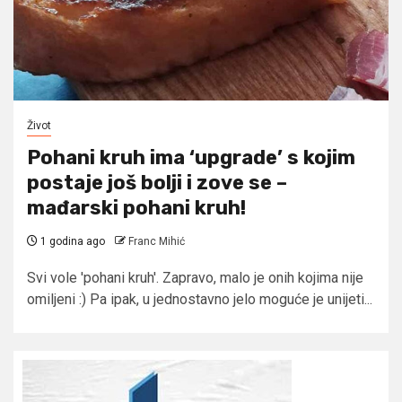
Život
Pohani kruh ima ‘upgrade’ s kojim
postaje još bolji i zove se –
mađarski pohani kruh!
1 godina ago
Franc Mihić
Svi vole 'pohani kruh'. Zapravo, malo je onih kojima nije
omiljeni :) Pa ipak, u jednostavno jelo moguće je unijeti...