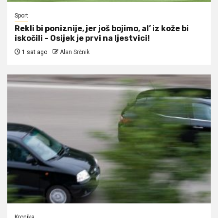
Sport
Rekli bi poniznije, jer još bojimo, al’ iz kože bi
iskočili – Osijek je prvi na ljestvici!
1 sat ago
Alan Srčnik
Kronika