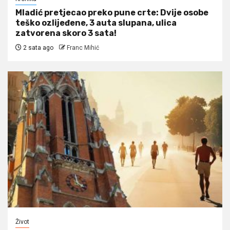
Mladić pretjecao preko pune crte: Dvije osobe
teško ozlijeđene, 3 auta slupana, ulica
zatvorena skoro 3 sata!
2 sata ago
Franc Mihić
Život