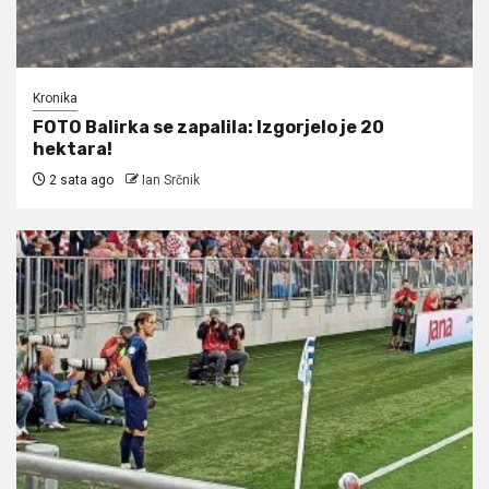
Kronika
FOTO Balirka se zapalila: Izgorjelo je 20
hektara!
2 sata ago
Ian Srčnik