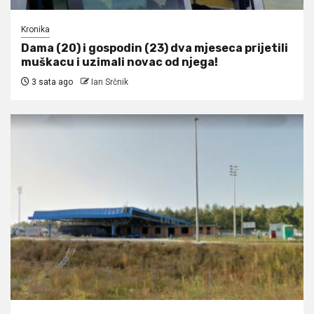
Kronika
Dama (20) i gospodin (23) dva mjeseca prijetili
muškacu i uzimali novac od njega!
3 sata ago
Ian Srčnik