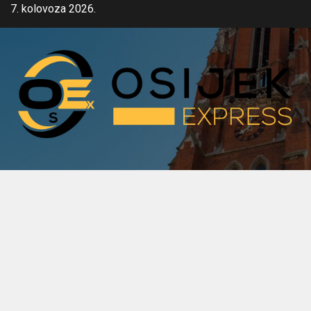
Skip
7. kolovoza 2026.
to
content