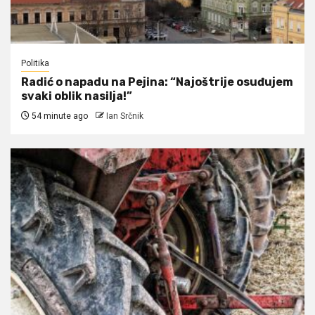
Politika
Radić o napadu na Pejina: “Najoštrije osuđujem
svaki oblik nasilja!”
54 minute ago
Ian Srčnik