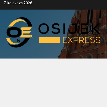
Skip
7. kolovoza 2026.
to
content