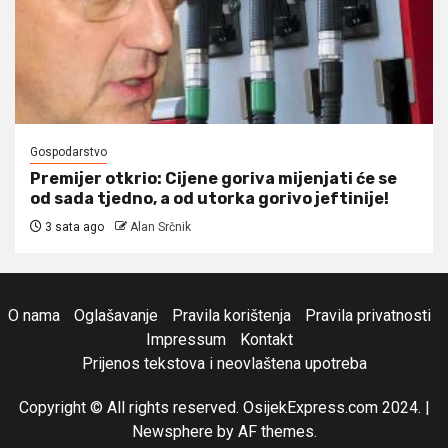
Gospodarstvo
Premijer otkrio: Cijene goriva mijenjati će se
od sada tjedno, a od utorka gorivo jeftinije!
3 sata ago
Alan Srčnik
O nama
Oglašavanje
Pravila korištenja
Pravila privatnosti
Impressum
Kontakt
Prijenos tekstova i neovlaštena upotreba
Copyright © All rights reserved. OsijekExpress.com 2024.
|
Newsphere
by AF themes.