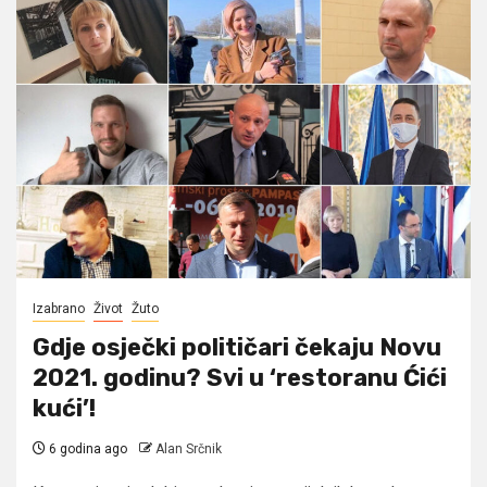
Izabrano
Život
Žuto
Gdje osječki političari čekaju Novu
2021. godinu? Svi u ‘restoranu Ćići
kući’!
6 godina ago
Alan Srčnik