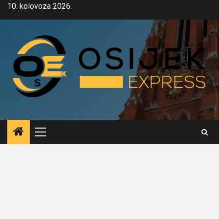
Skip
10. kolovoza 2026.
to
content
Primary
Menu