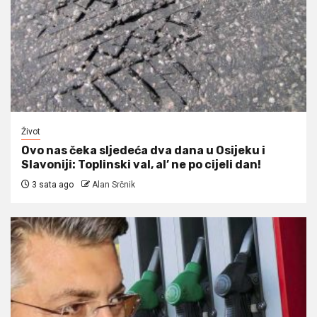
Život
Ovo nas čeka sljedeća dva dana u Osijeku i
Slavoniji: Toplinski val, al’ ne po cijeli dan!
3 sata ago
Alan Srčnik