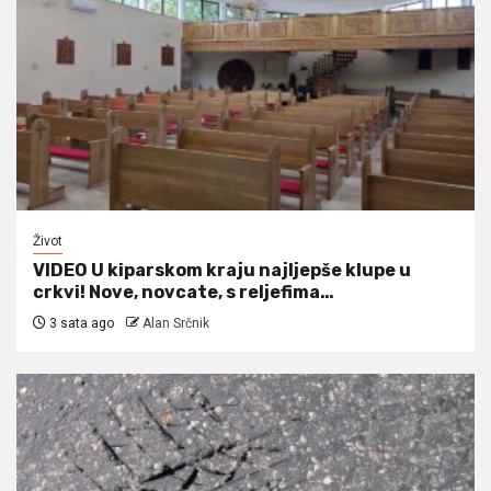
Život
VIDEO U kiparskom kraju najljepše klupe u
crkvi! Nove, novcate, s reljefima…
3 sata ago
Alan Srčnik