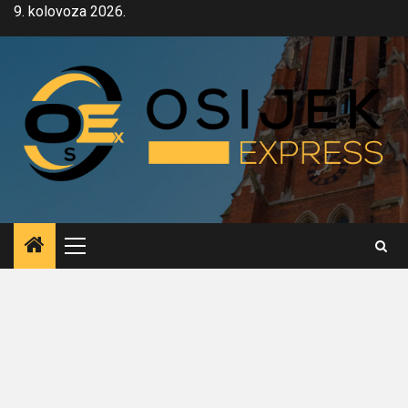
Skip
9. kolovoza 2026.
to
content
Primary
Menu