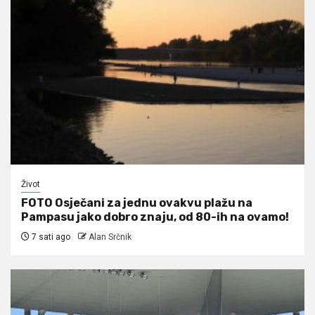
Život
FOTO Osječani za jednu ovakvu plažu na
Pampasu jako dobro znaju, od 80-ih na ovamo!
7 sati ago
Alan Srčnik