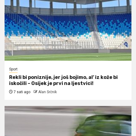
Sport
Rekli bi poniznije, jer još bojimo, al’ iz kože bi
iskočili – Osijek je prvi na ljestvici!
7 sati ago
Alan Srčnik