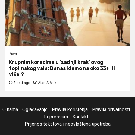
Život
Krupnim koracima u ‘zadnji krak’ ovog
toplinskog vala: Danas idemo na oko 33+ ili
više!?
8 sati ago
Alan Srčnik
O nama
Oglašavanje
Pravila korištenja
Pravila privatnosti
Impressum
Kontakt
Prijenos tekstova i neovlaštena upotreba