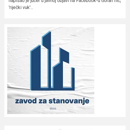
napisao je jučer u javnoj objavi na Facebook-u Goran Ilić,
'riječki vuk'...