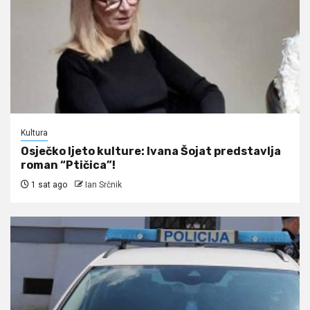
Kultura
Osječko ljeto kulture: Ivana Šojat predstavlja
roman “Ptičica”!
1 sat ago
Ian Srčnik