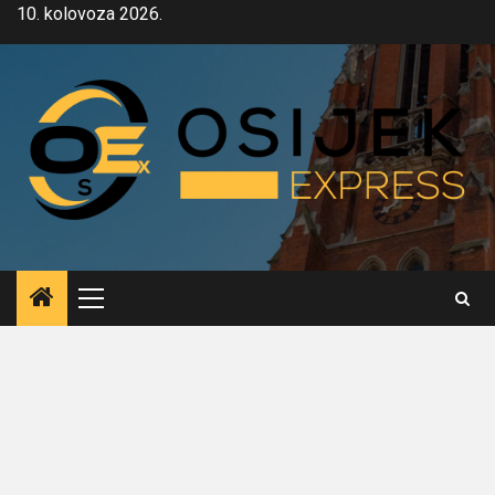
Skip
10. kolovoza 2026.
to
content
Primary
Menu