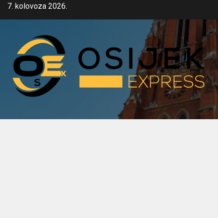
Skip
7. kolovoza 2026.
to
content