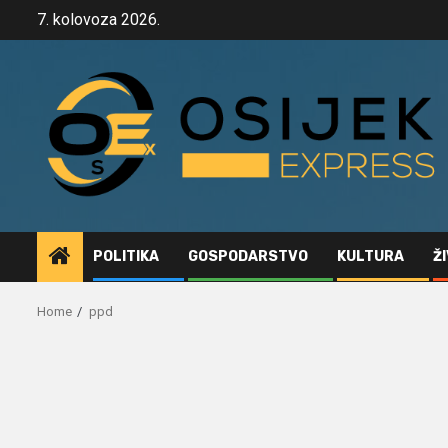
Skip
7. kolovoza 2026.
to
content
POLITIKA
GOSPODARSTVO
KULTURA
Ž
Home
ppd