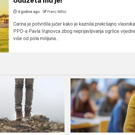
Oduzeta mu je!
4 godine ago
Franc Mihić
Carina je potvrdila jučer kako je kaznila prekršajno vlasnika
PPD-a Pavla Vujnovca zbog neprijavljivanja ogrlice vrjedn
više od pola milijuna...