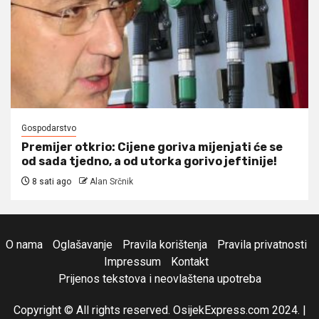
Gospodarstvo
Premijer otkrio: Cijene goriva mijenjati će se
od sada tjedno, a od utorka gorivo jeftinije!
8 sati ago
Alan Srčnik
O nama
Oglašavanje
Pravila korištenja
Pravila privatnosti
Impressum
Kontakt
Prijenos tekstova i neovlaštena upotreba
Copyright © All rights reserved. OsijekExpress.com 2024.
|