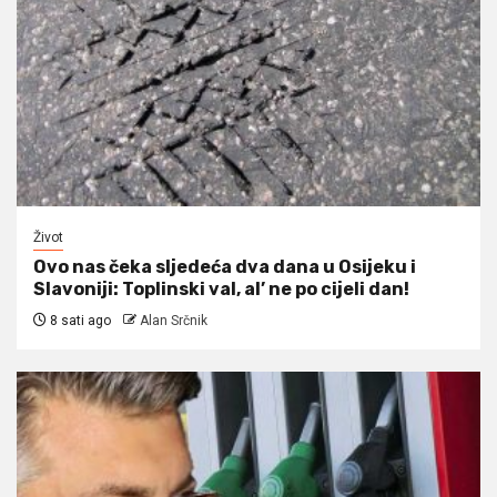
Život
Ovo nas čeka sljedeća dva dana u Osijeku i
Slavoniji: Toplinski val, al’ ne po cijeli dan!
8 sati ago
Alan Srčnik