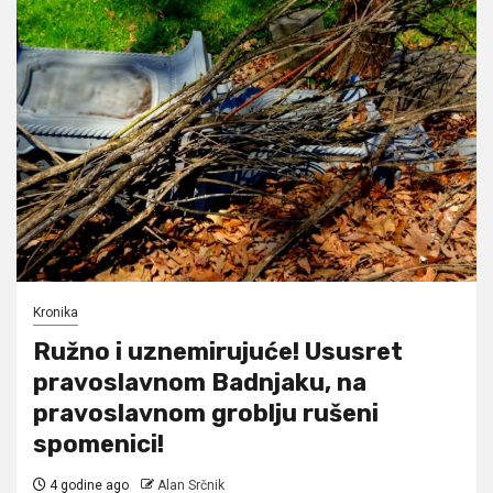
Kronika
Ružno i uznemirujuće! Ususret
pravoslavnom Badnjaku, na
pravoslavnom groblju rušeni
spomenici!
4 godine ago
Alan Srčnik