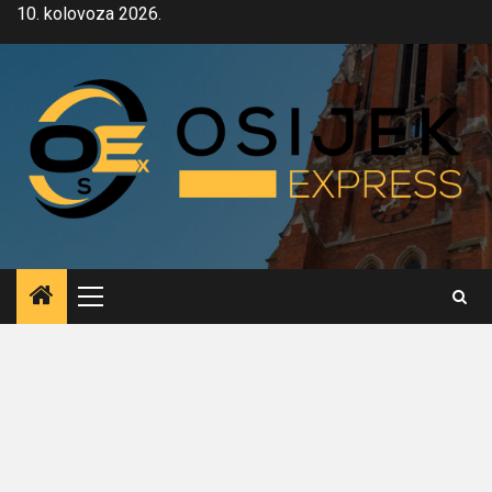
Skip
10. kolovoza 2026.
to
content
Primary
Menu