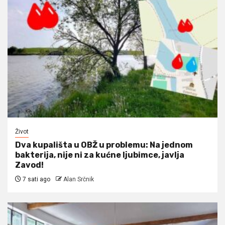
Život
Dva kupališta u OBŽ u problemu: Na jednom
bakterija, nije ni za kućne ljubimce, javlja
Zavod!
7 sati ago
Alan Srčnik