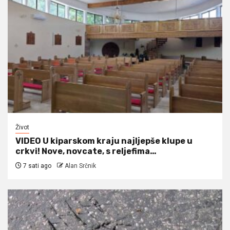
Život
VIDEO U kiparskom kraju najljepše klupe u
crkvi! Nove, novcate, s reljefima…
7 sati ago
Alan Srčnik