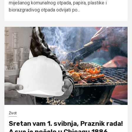
miješanog komunalnog otpada, papira, plastike i
biorazgradivog otpada odvijati po...
Život
Sretan vam 1. svibnja, Praznik rada!
A sve je počelo u Chicagu 1886.