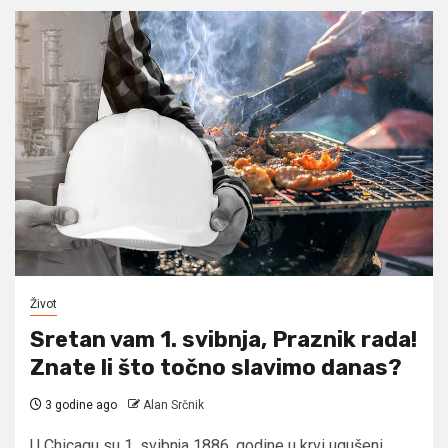
Život
Sretan vam 1. svibnja, Praznik rada!
Znate li što točno slavimo danas?
3 godine ago
Alan Srčnik
U Chicagu su 1. svibnja 1886. godine u krvi ugušeni