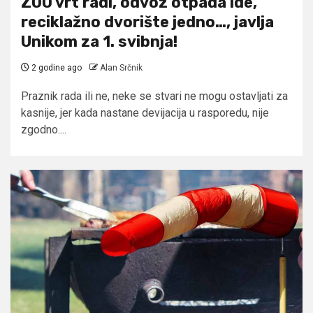
ZOO vrt radi, odvoz otpada ide,
reciklažno dvorište jedno…, javlja
Unikom za 1. svibnja!
2 godine ago
Alan Srčnik
Praznik rada ili ne, neke se stvari ne mogu ostavljati za
kasnije, jer kada nastane devijacija u rasporedu, nije
zgodno....