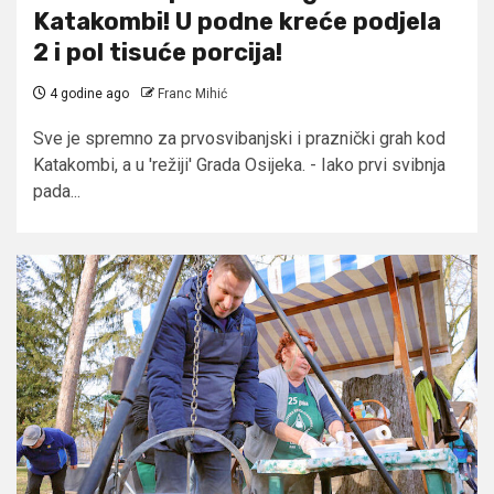
Katakombi! U podne kreće podjela
2 i pol tisuće porcija!
4 godine ago
Franc Mihić
Sve je spremno za prvosvibanjski i praznički grah kod
Katakombi, a u 'režiji' Grada Osijeka. - Iako prvi svibnja
pada...