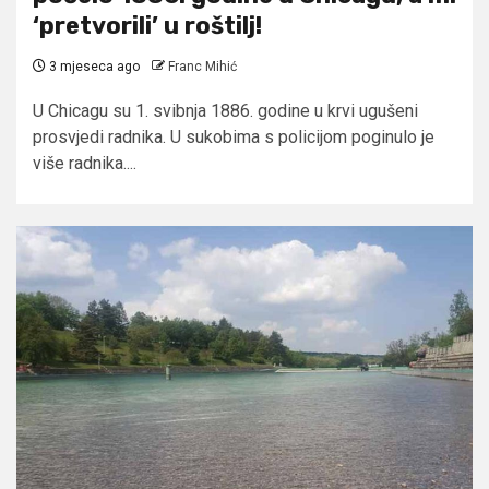
‘pretvorili’ u roštilj!
3 mjeseca ago
Franc Mihić
U Chicagu su 1. svibnja 1886. godine u krvi ugušeni
prosvjedi radnika. U sukobima s policijom poginulo je
više radnika....