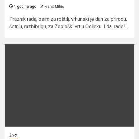
1 godina ago
Franc Mihić
Praznik rada, osim za roštilj, vrhunski je dan za prirodu,
šetnju, razbibrigu, za Zoološki vrt u Osijeku. I da, rade!...
Život