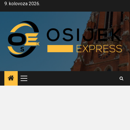
Skip
9. kolovoza 2026.
to
content
Primary
Menu