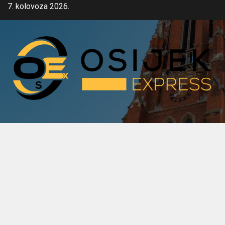
Skip
7. kolovoza 2026.
to
content