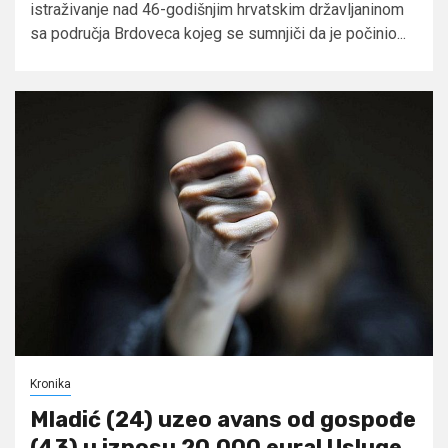
istraživanje nad 46-godišnjim hrvatskim državljaninom
sa područja Brdoveca kojeg se sumnjiči da je počinio...
Kronika
Mladić (24) uzeo avans od gospođe
(43) u iznosu 20.000 eura! Usluge