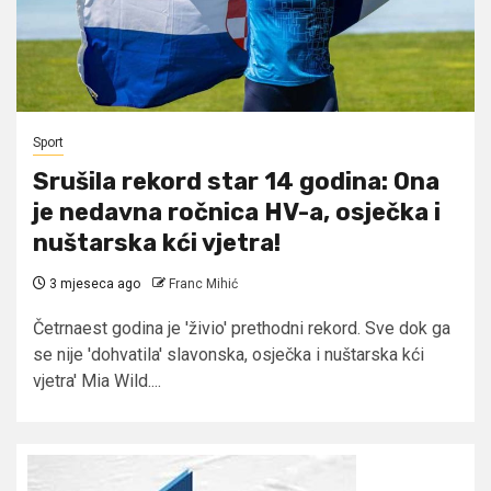
Sport
Srušila rekord star 14 godina: Ona
je nedavna ročnica HV-a, osječka i
nuštarska kći vjetra!
3 mjeseca ago
Franc Mihić
Četrnaest godina je 'živio' prethodni rekord. Sve dok ga
se nije 'dohvatila' slavonska, osječka i nuštarska kći
vjetra' Mia Wild....