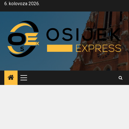
Skip
6. kolovoza 2026.
to
content
Primary
Menu