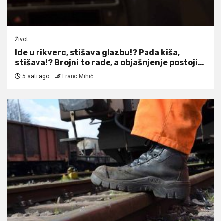
Život
Ide u rikverc, stišava glazbu!? Pada kiša,
stišava!? Brojni to rade, a objašnjenje postoji…
5 sati ago
Franc Mihić