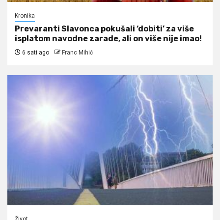
Kronika
Prevaranti Slavonca pokušali ‘dobiti’ za više
isplatom navodne zarade, ali on više nije imao!
6 sati ago
Franc Mihić
Život