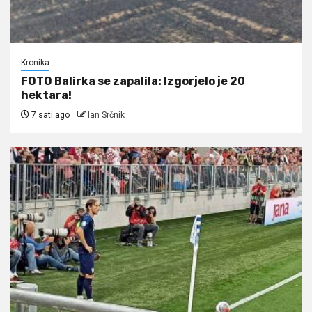
Kronika
FOTO Balirka se zapalila: Izgorjelo je 20
hektara!
7 sati ago
Ian Srčnik