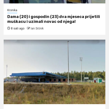
Kronika
Dama (20) i gospodin (23) dva mjeseca prijetili
muškacu i uzimali novac od njega!
8 sati ago
Ian Srčnik