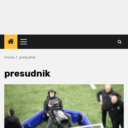
Primary
Menu
Home
presudnik
presudnik