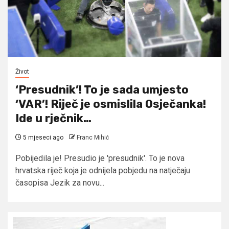
Život
‘Presudnik’! To je sada umjesto
‘VAR’! Riječ je osmislila Osječanka!
Ide u rječnik…
5 mjeseci ago
Franc Mihić
Pobijedila je! Presudio je 'presudnik'. To je nova
hrvatska riječ koja je odnijela pobjedu na natječaju
časopisa Jezik za novu...