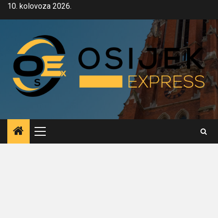
Skip
10. kolovoza 2026.
to
content
Primary
Menu