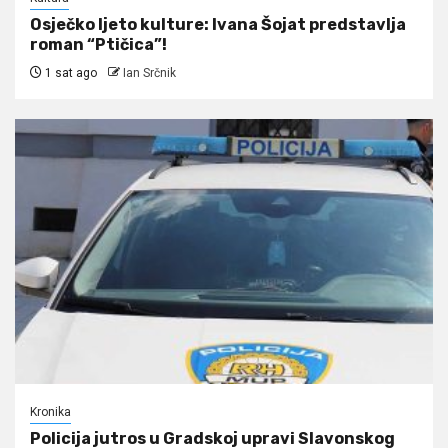
Osječko ljeto kulture: Ivana Šojat predstavlja
roman “Ptičica”!
1 sat ago
Ian Srčnik
Kronika
Policija jutros u Gradskoj upravi Slavonskog