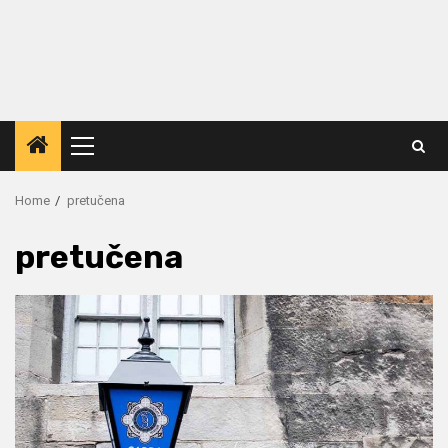
Primary
Menu
Home
pretučena
pretučena