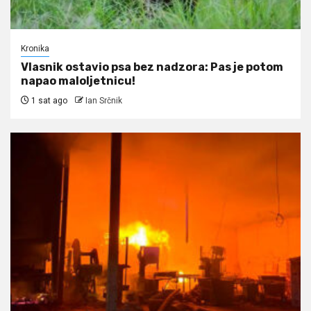
Kronika
Vlasnik ostavio psa bez nadzora: Pas je potom
napao maloljetnicu!
1 sat ago
Ian Srčnik