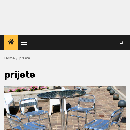
Primary
Menu
Home
prijete
prijete