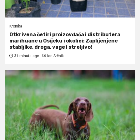
Kronika
Otkrivena četiri proizovđača i distributera
marihuane u Osijeku i okolici: Zaplijenjene
stabljike, droga, vage i streljivo!
31 minuta ago
Ian Srčnik