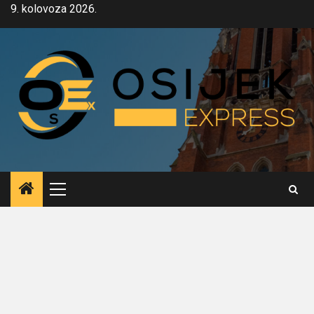
Skip
9. kolovoza 2026.
to
content
Primary
Menu