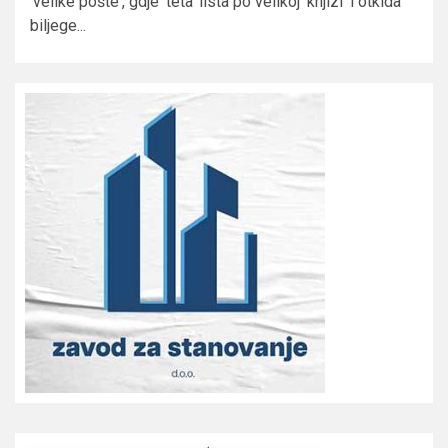
'velike pošte', gdje 'teta' lista po velikoj 'knjizi' i otkida
biljege...