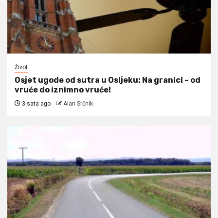
Život
Osjet ugode od sutra u Osijeku: Na granici – od
vruće do iznimno vruće!
3 sata ago
Alan Srčnik