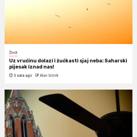
Život
Uz vrućinu dolazi i žućkasti sjaj neba: Saharski
pijesak iznad nas!
3 sata ago
Alan Srčnik