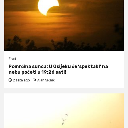
Život
Pomrčina sunca: U Osijeku će ‘spektakl’ na
nebu početi u 19:26 sati!
2 sata ago
Alan Srčnik