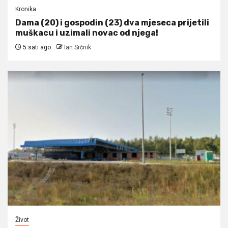
Kronika
Dama (20) i gospodin (23) dva mjeseca prijetili
muškacu i uzimali novac od njega!
5 sati ago
Ian Srčnik
Život