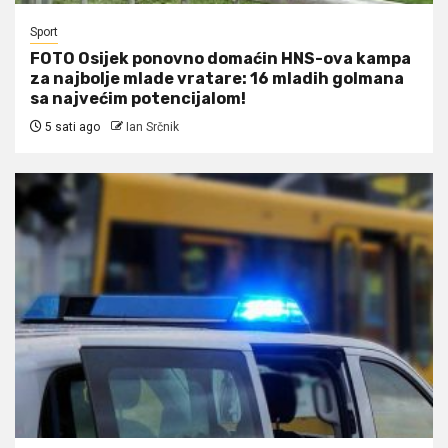
Sport
FOTO Osijek ponovno domaćin HNS-ova kampa
za najbolje mlade vratare: 16 mladih golmana
sa najvećim potencijalom!
5 sati ago
Ian Srčnik