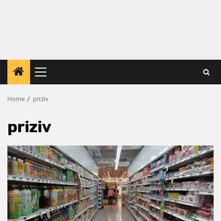
Primary
Menu
Home
priziv
priziv