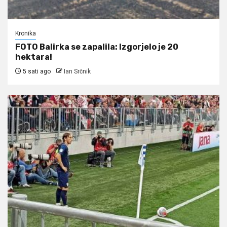
Kronika
FOTO Balirka se zapalila: Izgorjelo je 20
hektara!
5 sati ago
Ian Srčnik