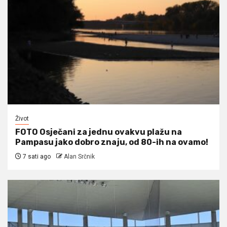
Život
FOTO Osječani za jednu ovakvu plažu na
Pampasu jako dobro znaju, od 80-ih na ovamo!
7 sati ago
Alan Srčnik