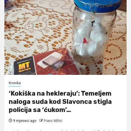
Kronika
‘Kokiška na hekleraju’: Temeljem
naloga suda kod Slavonca stigla
policija sa ‘ćukom’…
9 mjeseci ago
Franc Mihić