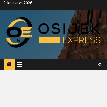
Skip
9. kolovoza 2026.
to
content
Primary
Menu