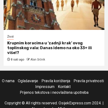
Život
Krupnim koracima u ‘zadnji krak’ ovog
toplinskog vala: Danas idemo na oko 33+ ili
više!?
8 sati ago
Alan Srčnik
O nama
Oglašavanje
Pravila korištenja
Pravila privatnosti
Impressum
Kontakt
Prijenos tekstova i neovlaštena upotreba
Copyright © All rights reserved. OsijekExpress.com 2024.
|