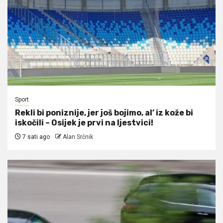
Sport
Rekli bi poniznije, jer još bojimo, al’ iz kože bi
iskočili – Osijek je prvi na ljestvici!
7 sati ago
Alan Srčnik