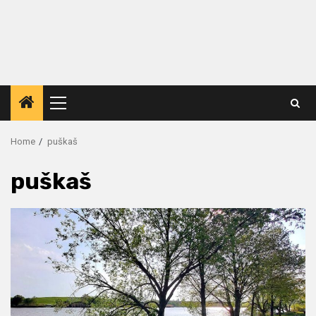
Primary
Menu
Home
puškaš
puškaš