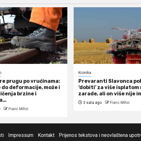
o
Kronika
re prugu po vrućinama:
Prevaranti Slavonca po
 do deformacije, može i
‘dobiti’ za više isplato
ičenja brzine i
zarade, ali on više nije i
ja…
3 sata ago
Franc Mihić
o
Franc Mihić
ti
Impressum
Kontakt
Prijenos tekstova i neovlaštena upot