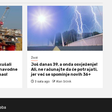
Život
kušali
Još danas 39, a onda osvježenje!
m navodne
Ali, ne računajte da će potrajati,
mao!
jer već se spominje novih 36+
3 sata ago
Alan Srčnik
reba