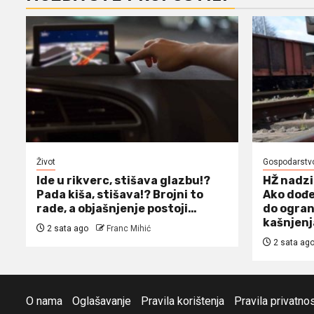
Život
Gospodarstv
Ide u rikverc, stišava glazbu!?
HŽ nadzi
Pada kiša, stišava!? Brojni to
Ako dođe
rade, a objašnjenje postoji…
do ogran
kašnjen
2 sata ago
Franc Mihić
2 sata ag
O nama
Oglašavanje
Pravila korištenja
Pravila privatnos