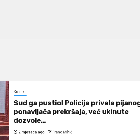
Kronika
Sud ga pustio! Policija privela pijano
ponavljača prekršaja, već ukinute
dozvole…
2 mjeseca ago
Franc Mihić