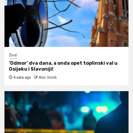
Život
‘Odmor’ dva dana, a onda opet toplinski val u
Osijeku i Slavoniji!
4 sata ago
Alan Srčnik