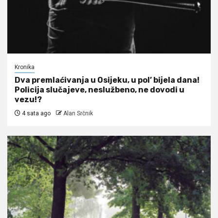
Kronika
Dva premlaćivanja u Osijeku, u pol’ bijela dana!
Policija slučajeve, neslužbeno, ne dovodi u
vezu!?
4 sata ago
Alan Srčnik