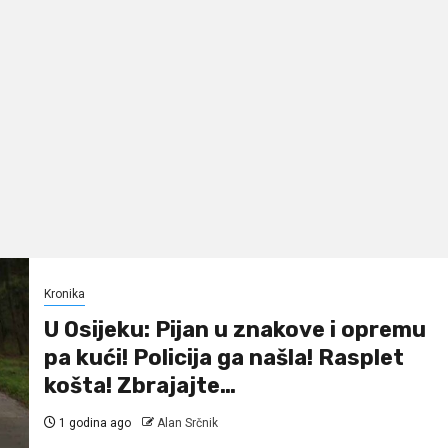
Kronika
U Osijeku: Pijan u znakove i opremu
pa kući! Policija ga našla! Rasplet
košta! Zbrajajte…
1 godina ago
Alan Srčnik