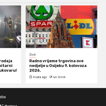
Život
prodaja
Radno vrijeme trgovina ove
nitarni
nedjelje u Osijeku 9. kolovoza
ukovaru!
2026.
4 sata ago
Ian Srčnik
reba