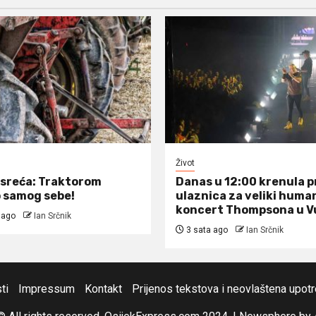
Život
sreća: Traktorom
Danas u 12:00 krenula 
 samog sebe!
ulaznica za veliki huma
koncert Thompsona u V
 ago
Ian Srčnik
3 sata ago
Ian Srčnik
ti
Impressum
Kontakt
Prijenos tekstova i neovlaštena upot