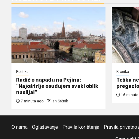
Politika
Kronika
Radić o napadu na Pejina:
Teška ne
“Najoštrije osuđujem svaki oblik
pregazio
nasilja!”
16 minuta
7 minuta ago
Ian Srčnik
O nama
Oglašavanje
Pravila korištenja
Pravila privatnos