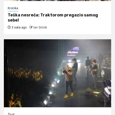
Kronika
Teška nesreća: Traktorom pregazio samog
sebe!
3 sata ago
Ian Srčnik
Život