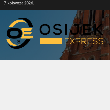
Skip
7. kolovoza 2026.
to
content