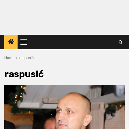
Primary
Menu
Home
raspusić
raspusić