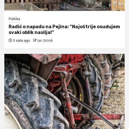
Politika
Radić o napadu na Pejina: “Najoštrije osuđujem
svaki oblik nasilja!”
3 sata ago
Ian Srčnik