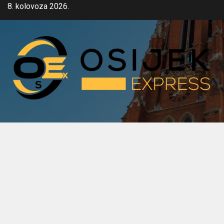
Skip
8. kolovoza 2026.
to
content