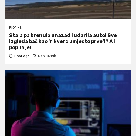
Kronika
Stala pa krenula unazad i udarila auto! Sve
izgleda baš kao ‘rikverc umjesto prve’!? A i
popila je!
1 sat ago
Alan Srčnik