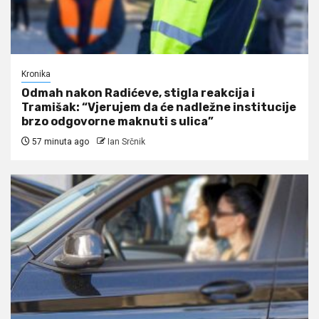
Kronika
Odmah nakon Radićeve, stigla reakcija i
Tramišak: “Vjerujem da će nadležne institucije
brzo odgovorne maknuti s ulica”
57 minuta ago
Ian Srčnik