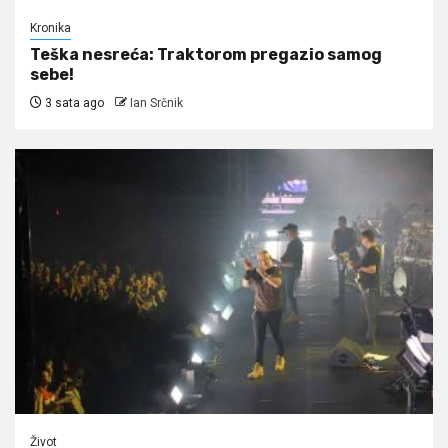
Kronika
Teška nesreća: Traktorom pregazio samog
sebe!
3 sata ago
Ian Srčnik
Život