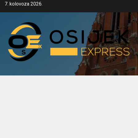
Skip
7. kolovoza 2026.
to
content