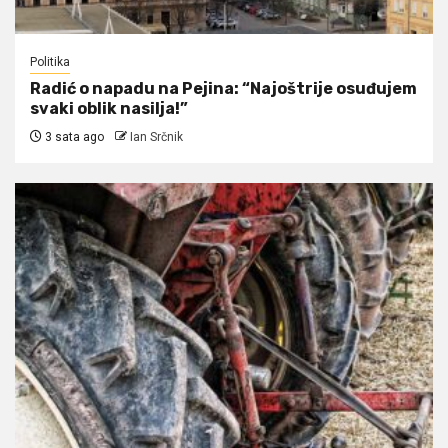
Politika
Radić o napadu na Pejina: “Najoštrije osuđujem
svaki oblik nasilja!”
3 sata ago
Ian Srčnik