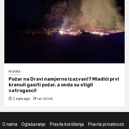
Kronika
Požar na Dravi namjerno izazvan!? Mladići prvi
krenuli gasiti požar, a onda su stigli
vatrogasci!
2 sata ago
Ian Srčnik
O nama
Oglašavanje
Pravila korištenja
Pravila privatnosti