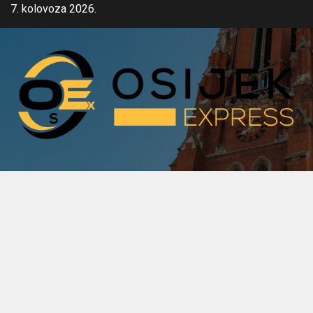
Skip
7. kolovoza 2026.
to
content