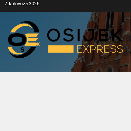
Skip
7. kolovoza 2026.
to
content