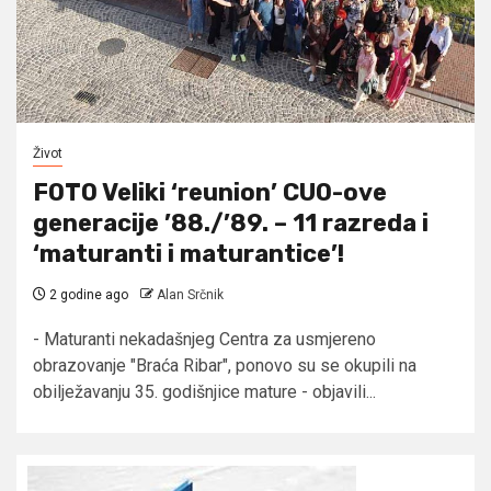
Život
FOTO Veliki ‘reunion’ CUO-ove
generacije ’88./’89. – 11 razreda i
‘maturanti i maturantice’!
2 godine ago
Alan Srčnik
- Maturanti nekadašnjeg Centra za usmjereno
obrazovanje "Braća Ribar", ponovo su se okupili na
obilježavanju 35. godišnjice mature - objavili...