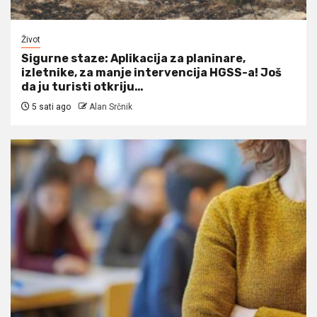
Život
Sigurne staze: Aplikacija za planinare,
izletnike, za manje intervencija HGSS-a! Još
da ju turisti otkriju…
5 sati ago
Alan Srčnik