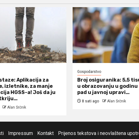
Gospodarstvo
staze: Aplikacija za
Broj osiguranika: 5,5 tis
, izletnike, za manje
u obrazovanju u godinu
cija HGSS-a! Još da ju
pad u javnoj upravi…
tkriju…
8 sati ago
Alan Srčnik
Alan Srčnik
ti
Impressum
Kontakt
Prijenos tekstova i neovlaštena upot