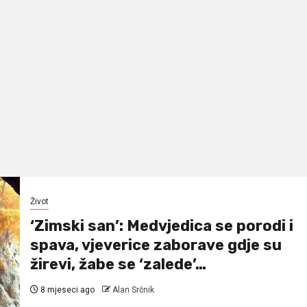
Život
‘Zimski san’: Medvjedica se porodi i
spava, vjeverice zaborave gdje su
žirevi, žabe se ‘zalede’…
8 mjeseci ago
Alan Srčnik