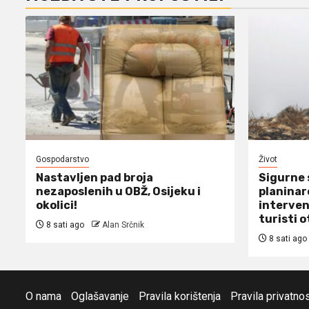
Gospodarstvo
Život
Nastavljen pad broja
Sigurne 
nezaposlenih u OBŽ, Osijeku i
planinare
okolici!
interven
turisti o
8 sati ago
Alan Srčnik
8 sati ago
O nama
Oglašavanje
Pravila korištenja
Pravila privatnos