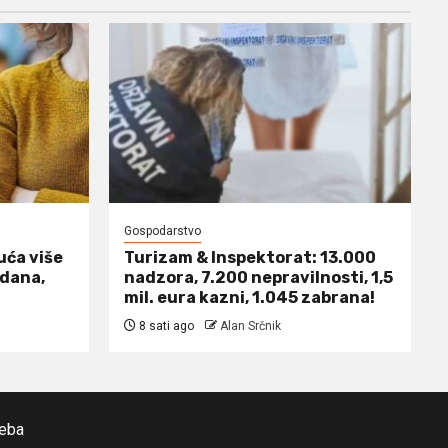
Gospodarstvo
uća više
Turizam & Inspektorat: 13.000
 dana,
nadzora, 7.200 nepravilnosti, 1,5
mil. eura kazni, 1.045 zabrana!
8 sati ago
Alan Srčnik
reba