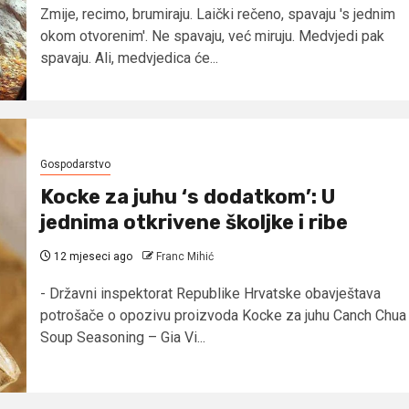
Zmije, recimo, brumiraju. Laički rečeno, spavaju 's jednim
okom otvorenim'. Ne spavaju, već miruju. Medvjedi pak
spavaju. Ali, medvjedica će...
Gospodarstvo
Kocke za juhu ‘s dodatkom’: U
jednima otkrivene školjke i ribe
12 mjeseci ago
Franc Mihić
- Državni inspektorat Republike Hrvatske obavještava
potrošače o opozivu proizvoda Kocke za juhu Canch Chua
Soup Seasoning – Gia Vi...