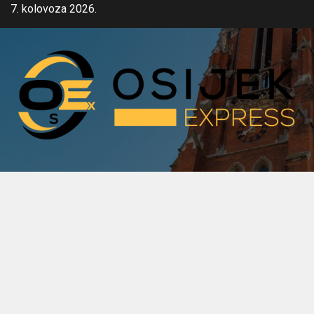
Skip
7. kolovoza 2026.
to
content