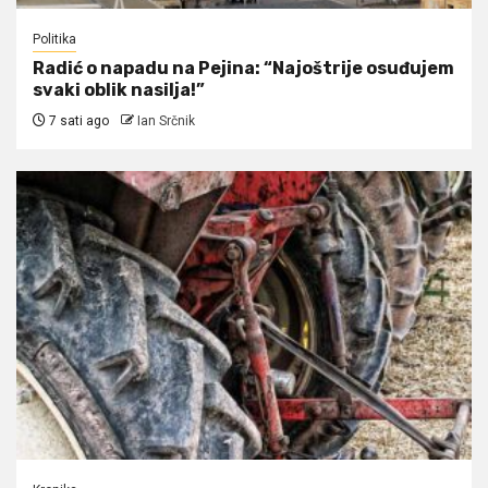
Politika
Radić o napadu na Pejina: “Najoštrije osuđujem
svaki oblik nasilja!”
7 sati ago
Ian Srčnik