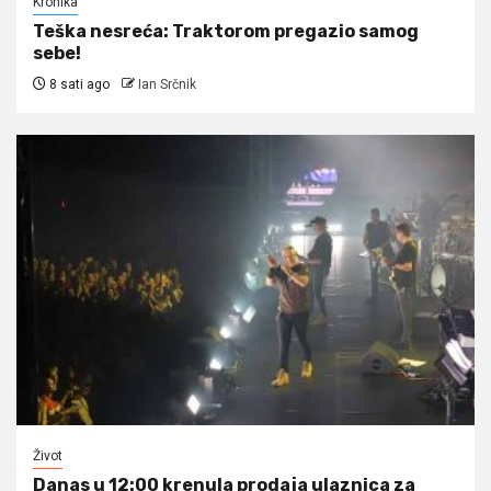
Kronika
Teška nesreća: Traktorom pregazio samog
sebe!
8 sati ago
Ian Srčnik
Život
Danas u 12:00 krenula prodaja ulaznica za