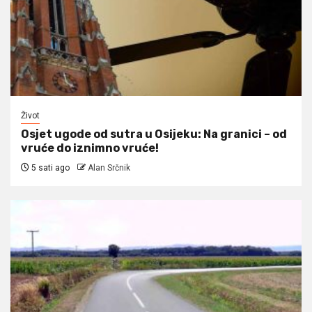
Život
Osjet ugode od sutra u Osijeku: Na granici – od
vruće do iznimno vruće!
5 sati ago
Alan Srčnik