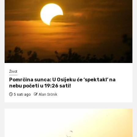
Život
Pomrčina sunca: U Osijeku će ‘spektakl’ na
nebu početi u 19:26 sati!
5 sati ago
Alan Srčnik