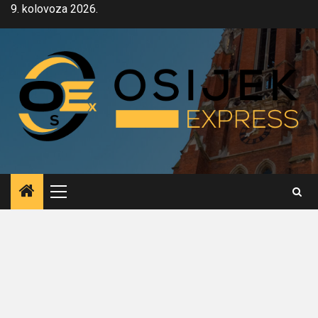
Skip
9. kolovoza 2026.
to
content
Primary
Menu