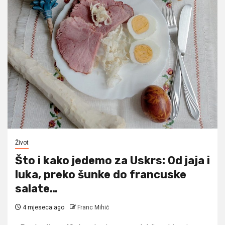
Život
Što i kako jedemo za Uskrs: Od jaja i
luka, preko šunke do francuske
salate…
4 mjeseca ago
Franc Mihić