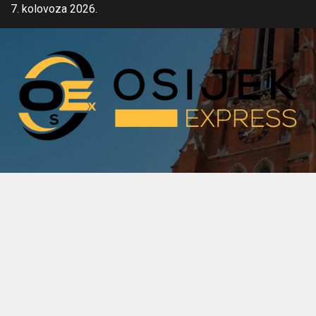
Skip
7. kolovoza 2026.
to
content