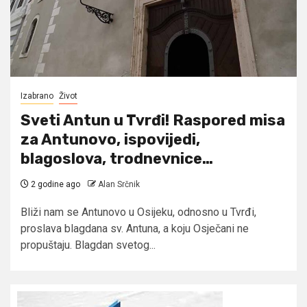
Izabrano
Život
Sveti Antun u Tvrđi! Raspored misa
za Antunovo, ispovijedi,
blagoslova, trodnevnice…
2 godine ago
Alan Srčnik
Bliži nam se Antunovo u Osijeku, odnosno u Tvrđi,
proslava blagdana sv. Antuna, a koju Osječani ne
propuštaju. Blagdan svetog...