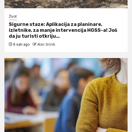
Život
Sigurne staze: Aplikacija za planinare,
izletnike, za manje intervencija HGSS-a! Još
da ju turisti otkriju…
8 sati ago
Alan Srčnik