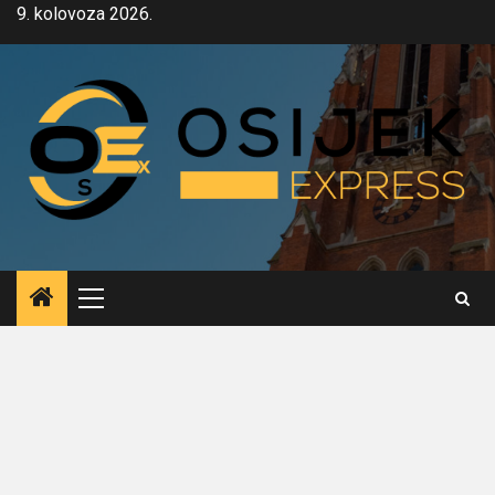
Skip
9. kolovoza 2026.
to
content
Primary
Menu