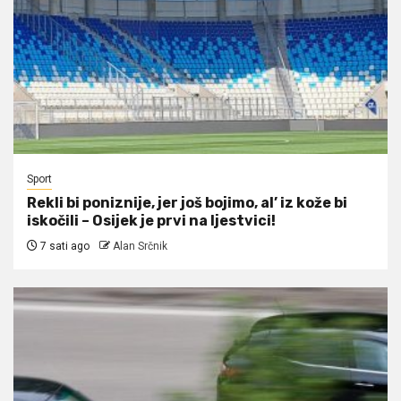
Sport
Rekli bi poniznije, jer još bojimo, al’ iz kože bi
iskočili – Osijek je prvi na ljestvici!
7 sati ago
Alan Srčnik