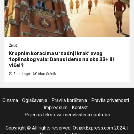
Život
Krupnim koracima u ‘zadnji krak’ ovog
toplinskog vala: Danas idemo na oko 33+ ili
više!?
8 sati ago
Alan Srčnik
O nama
Oglašavanje
Pravila korištenja
Pravila privatnosti
Impressum
Kontakt
Prijenos tekstova i neovlaštena upotreba
Copyright © All rights reserved. OsijekExpress.com 2024.
|