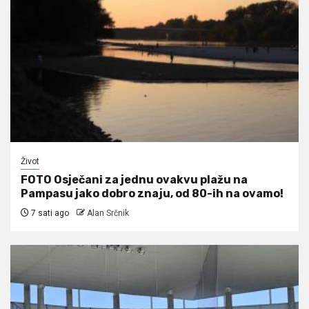
Život
FOTO Osječani za jednu ovakvu plažu na
Pampasu jako dobro znaju, od 80-ih na ovamo!
7 sati ago
Alan Srčnik