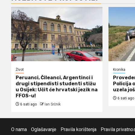
Život
Kronika
Peruanci, Čileanci, Argentinci i
Proveden
drugi stipendisti studenti stižu
Policija 
u Osijek: Učit će hrvatski jezik na
uzela još
FFOS-u!
6 sati ago
6 sati ago
Ian Srčnik
O nama
Oglašavanje
Pravila korištenja
Pravila privatnos