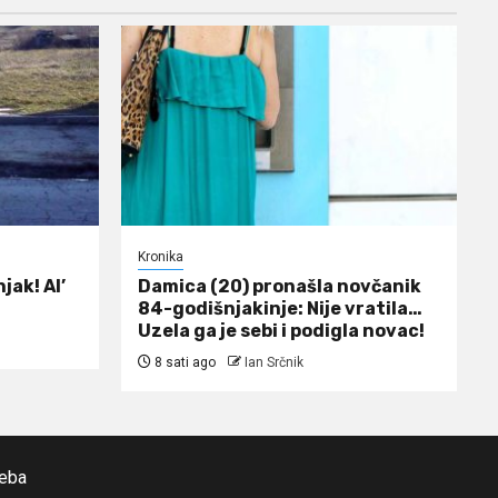
Kronika
jak! Al’
Damica (20) pronašla novčanik
84-godišnjakinje: Nije vratila…
Uzela ga je sebi i podigla novac!
8 sati ago
Ian Srčnik
reba