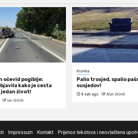
Kronika
 očevid pogibije:
Palio trosjed, spalio pašn
objavila kako je cesta
susjedov!
 jedan život!
8 sati ago
Alan Srčnik
Ian Srčnik
ti
Impressum
Kontakt
Prijenos tekstova i neovlaštena upot