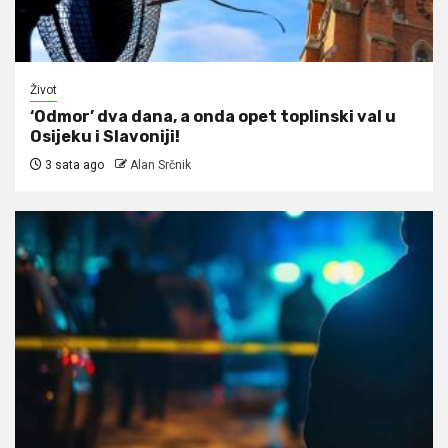
Život
‘Odmor’ dva dana, a onda opet toplinski val u
Osijeku i Slavoniji!
3 sata ago
Alan Srčnik