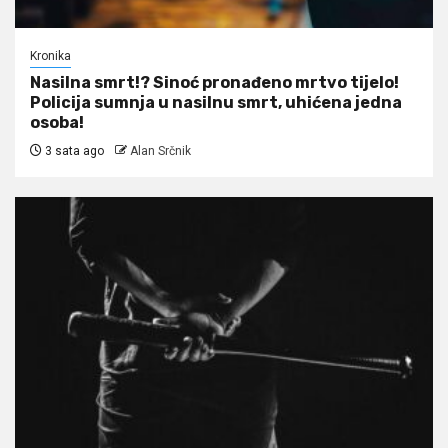
Kronika
Nasilna smrt!? Sinoć pronađeno mrtvo tijelo!
Policija sumnja u nasilnu smrt, uhićena jedna
osoba!
3 sata ago
Alan Srčnik