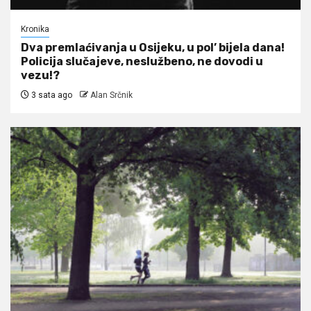
Kronika
Dva premlaćivanja u Osijeku, u pol’ bijela dana!
Policija slučajeve, neslužbeno, ne dovodi u
vezu!?
3 sata ago
Alan Srčnik